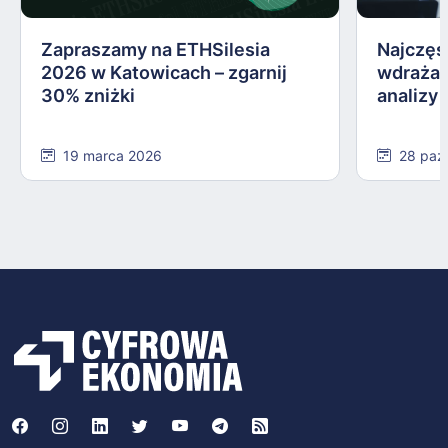
Zapraszamy na ETHSilesia
Najczęs
2026 w Katowicach – zgarnij
wdrażan
30% zniżki
analizy
19 marca 2026
28 paź