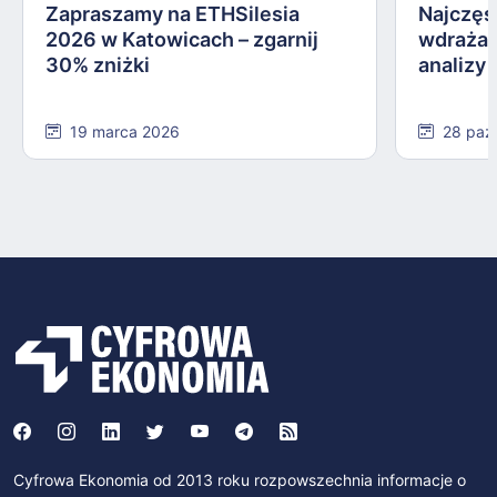
Zapraszamy na ETHSilesia
Najczęs
2026 w Katowicach – zgarnij
wdrażan
30% zniżki
analizy
19 marca 2026
28 paź
Cyfrowa Ekonomia od 2013 roku rozpowszechnia informacje o