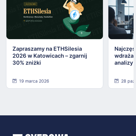
Zapraszamy na ETHSilesia
Najczęs
2026 w Katowicach – zgarnij
wdrażan
30% zniżki
analizy
19 marca 2026
28 paź