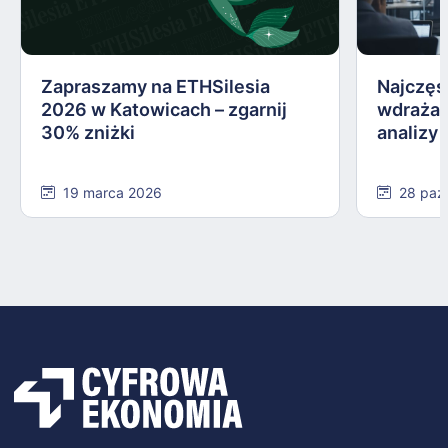
Zapraszamy na ETHSilesia
Najczęs
2026 w Katowicach – zgarnij
wdrażan
30% zniżki
analizy
19 marca 2026
28 paź