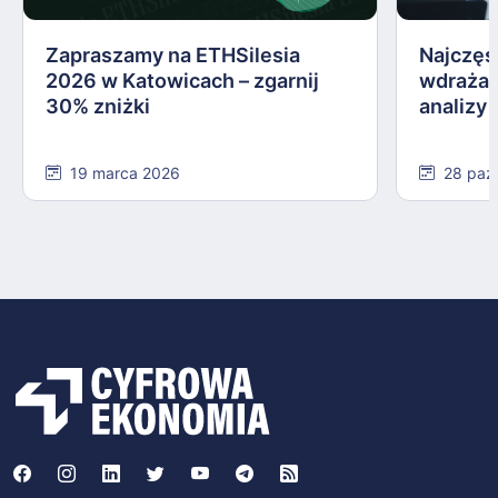
Zapraszamy na ETHSilesia
Najczęs
2026 w Katowicach – zgarnij
wdrażan
30% zniżki
analizy
19 marca 2026
28 paź