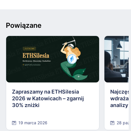
Powiązane
Zapraszamy na ETHSilesia
Najczęs
2026 w Katowicach – zgarnij
wdrażan
30% zniżki
analizy
19 marca 2026
28 paź