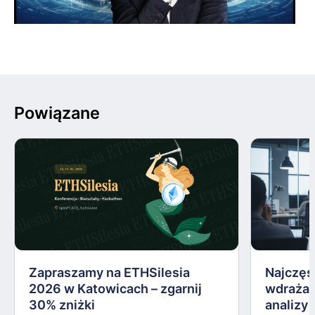
Powiązane
Zapraszamy na ETHSilesia
Najczęs
2026 w Katowicach – zgarnij
wdrażan
30% zniżki
analizy