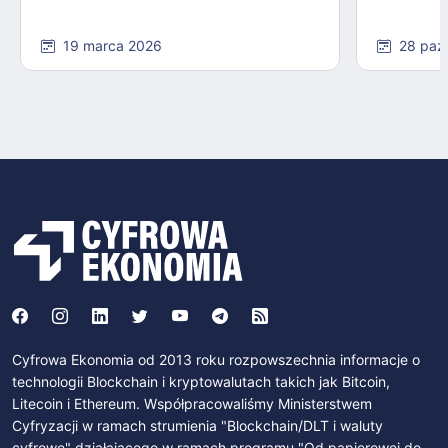
19 marca 2026
28 paź
Cyfrowa Ekonomia od 2013 roku rozpowszechnia informacje o
technologii Blockchain i kryptowalutach takich jak Bitcoin,
Litecoin i Ethereum. Współpracowaliśmy Ministerstwem
Cyfryzacji w ramach strumienia "Blockchain/DLT i waluty
cyfrowe" działającego w ramach programu "Od papierowej do