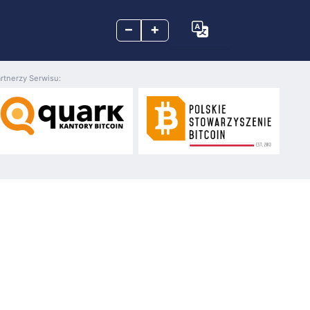
–
+
rtnerzy Serwisu: