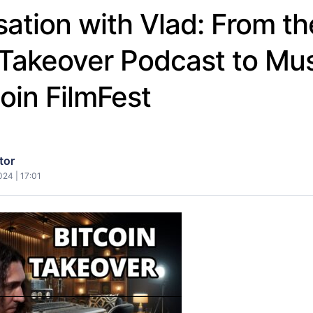
ation with Vlad: From th
 Takeover Podcast to Mus
coin FilmFest
tor
024 | 17:01