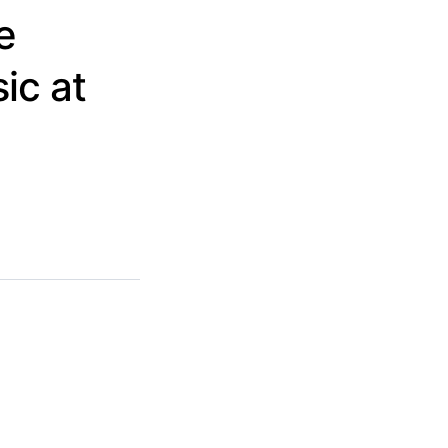
e
ic at