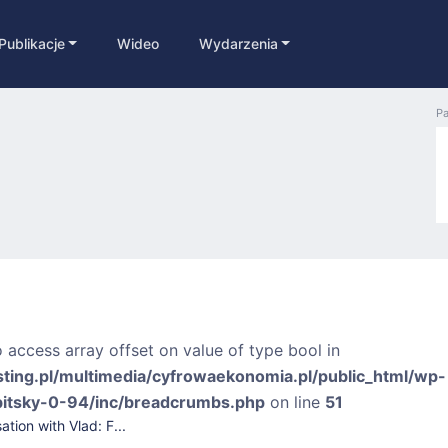
Publikacje
Wideo
Wydarzenia
Pa
o access array offset on value of type bool in
sting.pl/multimedia/cyfrowaekonomia.pl/public_html/wp-
bitsky-0-94/inc/breadcrumbs.php
on line
51
tion with Vlad: F...