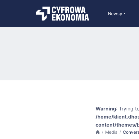
Newsy
Warning
: Trying t
/home/klient.dho
content/themes/
Media
Conversa