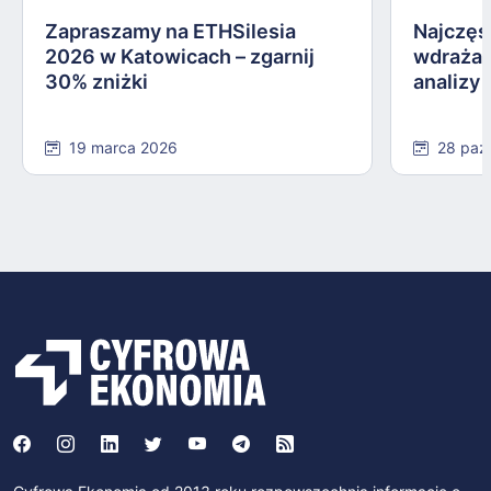
Zapraszamy na ETHSilesia
Najczęs
2026 w Katowicach – zgarnij
wdrażan
30% zniżki
analizy
19 marca 2026
28 paź