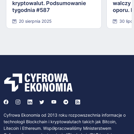
kryptowalut. Podsumowanie
walczy 
tygodnia #587
oporu. 
#584
20 sierpnia 2025
30 lipc
Cyfrowa Ekonomia od 2013 roku rozpowszechnia informacje o
technologii Blockchain i kryptowalutach takich jak Bitcoin,
Litecoin i Ethereum. Współpracowaliśmy Ministerstwem