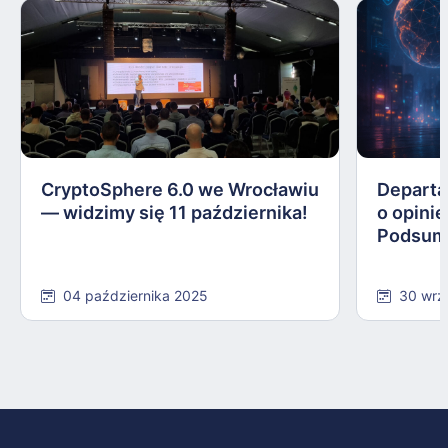
CryptoSphere 6.0 we Wrocławiu
Departa
— widzimy się 11 października!
o opinie
Podsum
04 października 2025
30 wrz