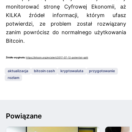
monitorować stronę Cyfrowej Ekonomii, aż
KILKA źródeł informacji, którym ufasz
potwierdzi, ze problem został rozwiązany
zanim powrócisz do normalnego użytkowania
Bitcoin.
Źródło oryginału:
https://bitcoin.org/en/alert/2017-07-12-potential-split
aktualizacja
bitcoin cash
kryptowaluta
przygotowanie
rozłam
Powiązane