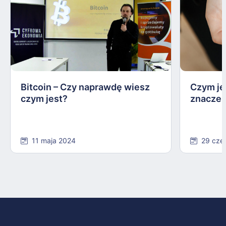
Bitcoin – Czy naprawdę wiesz
Czym jes
czym jest?
znaczen
11 maja 2024
29 cze