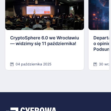
CryptoSphere 6.0 we Wrocławiu
Departa
— widzimy się 11 października!
o opinie
Podsum
04 października 2025
30 wrz