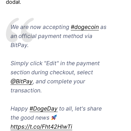
dodał.
We are now accepting
#dogecoin
as
an official payment method via
BitPay.
Simply click "Edit" in the payment
section during checkout, select
@BitPay
, and complete your
transaction.
Happy
#DogeDay
to all, let's share
the good news
https://t.co/Fht42HlwTi