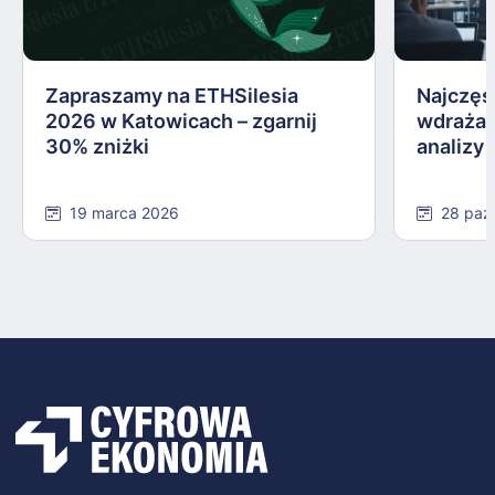
Zapraszamy na ETHSilesia
Najczęs
2026 w Katowicach – zgarnij
wdrażan
30% zniżki
analizy
19 marca 2026
28 paź