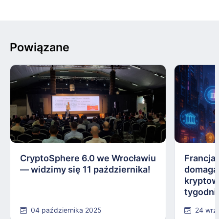
Powiązane
CryptoSphere 6.0 we Wrocławiu
Francja,
— widzimy się 11 października!
domagają
kryptow
tygodni
04 października 2025
24 wrz