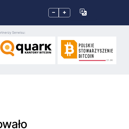
–
+
rtnerzy Serwisu:
owało