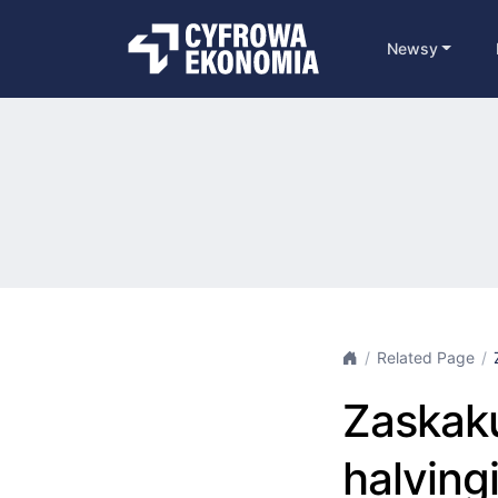
Newsy
Related Page
Zaskak
halving