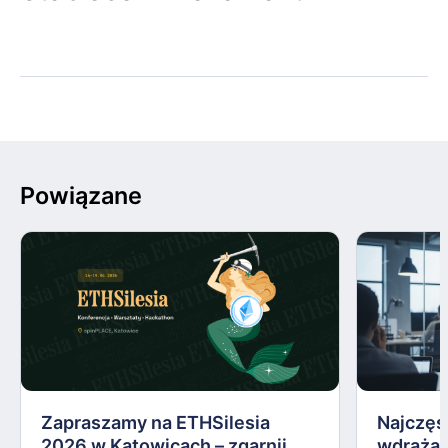
Powiązane
Zapraszamy na ETHSilesia
Najczęs
2026 w Katowicach – zgarnij
wdrażan