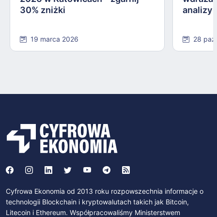
30% zniżki
analizy
19 marca 2026
28 paź
Cyfrowa Ekonomia od 2013 roku rozpowszechnia informacje o
technologii Blockchain i kryptowalutach takich jak Bitcoin,
Litecoin i Ethereum. Współpracowaliśmy Ministerstwem