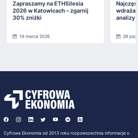
Zapraszamy na ETHSilesia
Najczęs
2026 w Katowicach – zgarnij
wdrażan
30% zniżki
analizy
19 marca 2026
28 paź
Cyfrowa Ekonomia od 2013 roku rozpowszechnia informacje o