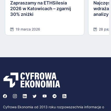
Zapraszamy na ETHSilesia
Najczęs
2026 w Katowicach – zgarnij
wdrażan
30% zniżki
analizy
19 marca 2026
28 paź
Cyfrowa Ekonomia od 2013 roku rozpowszechnia informacje o