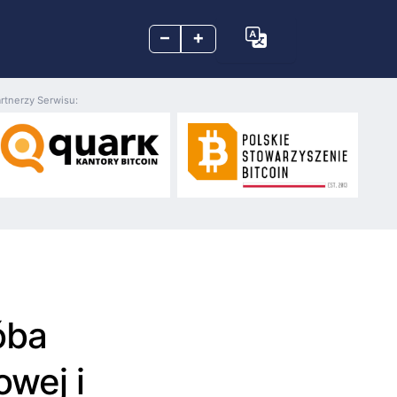
–
+
rtnerzy Serwisu:
óba
owej i