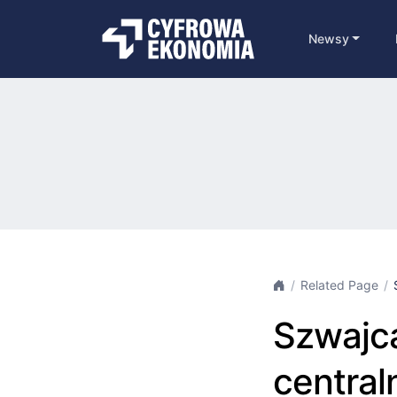
Newsy
Related Page
Szwajc
central