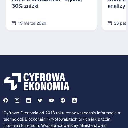
30% zniżki
analizy
19 marca 2026
28 paź
Cyfrowa Ekonomia od 2013 roku rozpowszechnia informacje o
technologii Blockchain i kryptowalutach takich jak Bitcoin,
Litecoin i Ethereum. Współpracowaliśmy Ministerstwem