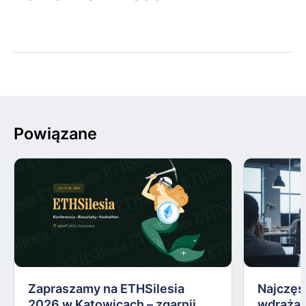
Powiązane
Zapraszamy na ETHSilesia
Najczęs
2026 w Katowicach – zgarnij
wdrażan