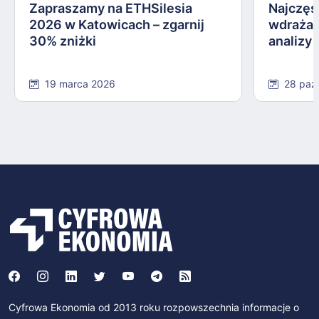
Zapraszamy na ETHSilesia
Najczęs
2026 w Katowicach – zgarnij
wdrażan
30% zniżki
analizy
19 marca 2026
28 paź
Cyfrowa Ekonomia od 2013 roku rozpowszechnia informacje o