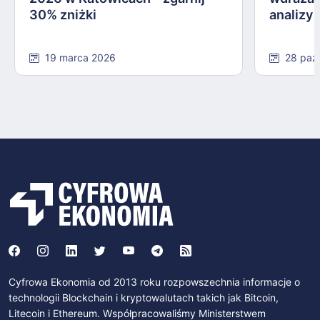
30% zniżki
analizy
19 marca 2026
28 paź
Cyfrowa Ekonomia od 2013 roku rozpowszechnia informacje o
technologii Blockchain i kryptowalutach takich jak Bitcoin,
Litecoin i Ethereum. Współpracowaliśmy Ministerstwem