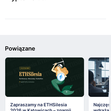
Powiązane
Zapraszamy na ETHSilesia
Najczęs
2026 w Katowicach – zgarnij
wdrażan