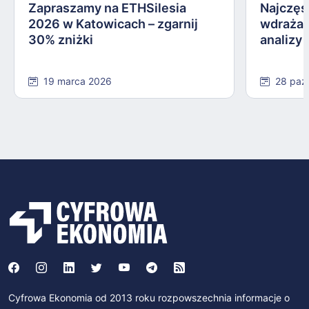
Zapraszamy na ETHSilesia
Najczęs
2026 w Katowicach – zgarnij
wdrażan
30% zniżki
analizy
19 marca 2026
28 paź
Cyfrowa Ekonomia od 2013 roku rozpowszechnia informacje o