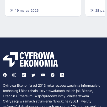
19 marca 2026
28 paź
Cyfrowa Ekonomia od 2013 roku rozpowszechnia informacje o
technologii Blockchain i kryptowalutach takich jak Bitcoin,
Litecoin i Ethereum. Współpracowaliśmy Ministerstwem
Cyfryzacji w ramach strumienia "Blockchain/DLT i waluty
cyfrowe" działającego w ramach programu "Od papierowej do