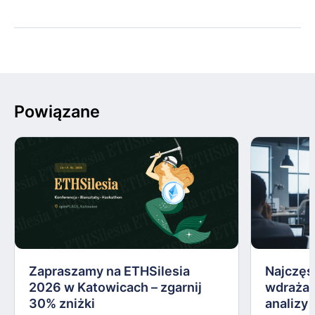
Powiązane
Zapraszamy na ETHSilesia
Najczęs
2026 w Katowicach – zgarnij
wdrażan
30% zniżki
analizy