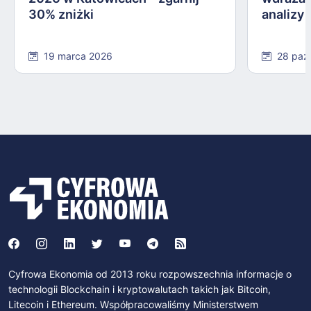
30% zniżki
analizy
19 marca 2026
28 paź
Cyfrowa Ekonomia od 2013 roku rozpowszechnia informacje o
technologii Blockchain i kryptowalutach takich jak Bitcoin,
Litecoin i Ethereum. Współpracowaliśmy Ministerstwem