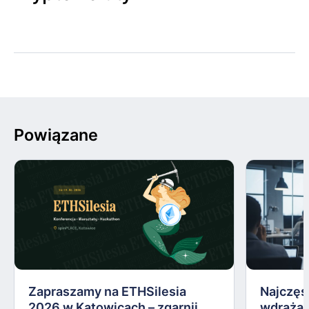
Powiązane
Zapraszamy na ETHSilesia
Najczęs
2026 w Katowicach – zgarnij
wdrażan