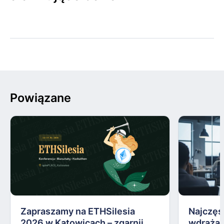
Powiązane
Zapraszamy na ETHSilesia
Najczęs
2026 w Katowicach – zgarnij
wdrażan