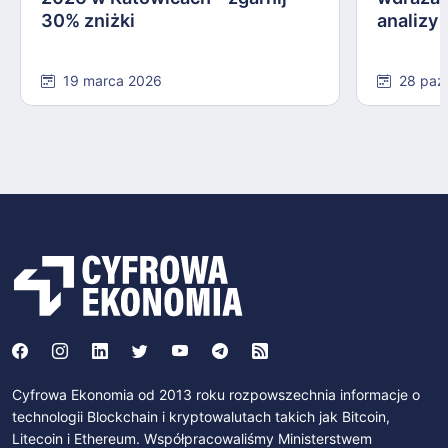
30% zniżki
analizy
19 marca 2026
28 paź
Cyfrowa Ekonomia od 2013 roku rozpowszechnia informacje o
technologii Blockchain i kryptowalutach takich jak Bitcoin,
Litecoin i Ethereum. Współpracowaliśmy Ministerstwem