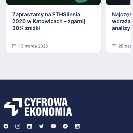
Zapraszamy na ETHSilesia
Najczęs
2026 w Katowicach – zgarnij
wdrażan
30% zniżki
analizy
19 marca 2026
28 paź