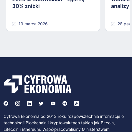
30% zniżki
analizy
19 marca 2026
28 paź
Cyfrowa Ekonomia od 2013 roku rozpowszechnia informacje o
technologii Blockchain i kryptowalutach takich jak Bitcoin,
Litecoin i Ethereum. Współpracowaliśmy Ministerstwem