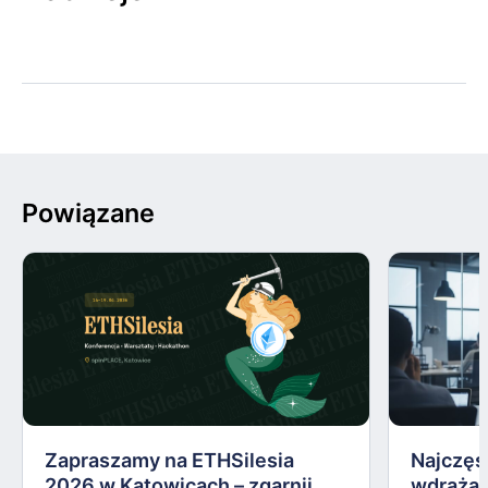
Powiązane
Zapraszamy na ETHSilesia
Najczęs
2026 w Katowicach – zgarnij
wdrażan