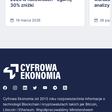
30% zniżki
analizy
19 marca 2026
28 paź
Cyfrowa Ekonomia od 2013 roku rozpowszechnia informacje o
technologii Blockchain i kryptowalutach takich jak Bitcoin,
Litecoin i Ethereum. Współpracowaliśmy Ministerstwem