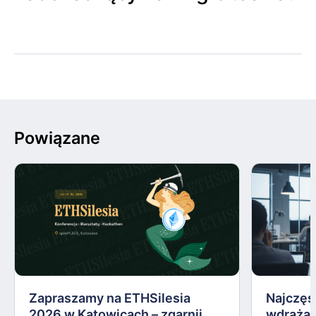
Powiązane
Zapraszamy na ETHSilesia
Najczęs
2026 w Katowicach – zgarnij
wdrażan