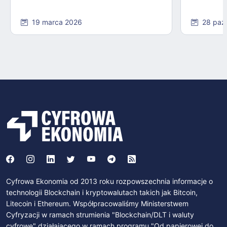
19 marca 2026
28 paź
Cyfrowa Ekonomia od 2013 roku rozpowszechnia informacje o
technologii Blockchain i kryptowalutach takich jak Bitcoin,
Litecoin i Ethereum. Współpracowaliśmy Ministerstwem
Cyfryzacji w ramach strumienia "Blockchain/DLT i waluty
cyfrowe" działającego w ramach programu "Od papierowej do