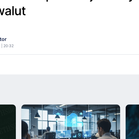
walut
tor
 | 20:32