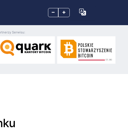
–
+
rtnerzy Serwisu:
nku