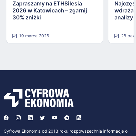
Zapraszamy na ETHSilesia
Najczęs
2026 w Katowicach – zgarnij
wdrażan
30% zniżki
analizy
19 marca 2026
28 paź
Cyfrowa Ekonomia od 2013 roku rozpowszechnia informacje o