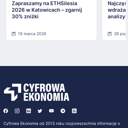
Zapraszamy na ETHSilesia
Najczęs
2026 w Katowicach – zgarnij
wdrażan
30% zniżki
analizy
19 marca 2026
28 paź
Cyfrowa Ekonomia od 2013 roku rozpowszechnia informacje o