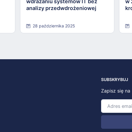
wdrażaniu systemów IT bez
w 
analizy przedwdrożeniowej
kr
28 października 2025
SUBSKRYBUJ
Zapisz się na