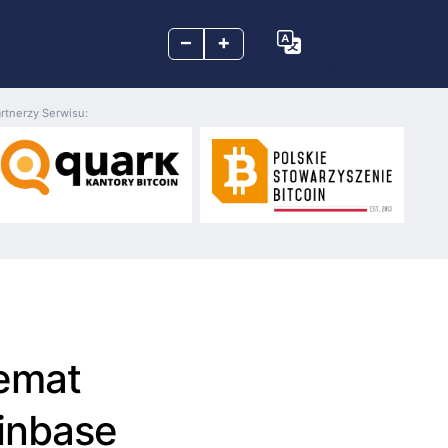
–
+
rtnerzy Serwisu:
emat
inbase