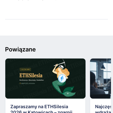
Powiązane
Zapraszamy na ETHSilesia
Najczęs
2026 w Katowicach – zgarnij
wdrażan