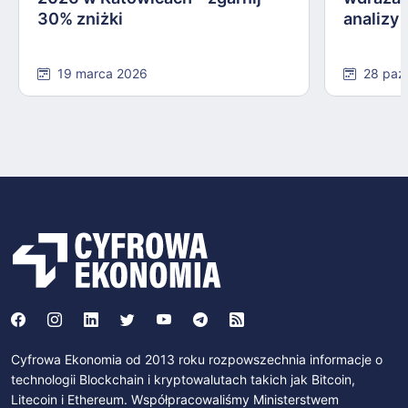
30% zniżki
analizy
19 marca 2026
28 paź
Cyfrowa Ekonomia od 2013 roku rozpowszechnia informacje o
technologii Blockchain i kryptowalutach takich jak Bitcoin,
Litecoin i Ethereum. Współpracowaliśmy Ministerstwem