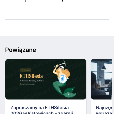
Powiązane
Zapraszamy na ETHSilesia
Najczęs
2026 w Katowicach – zgarnij
wdrażan