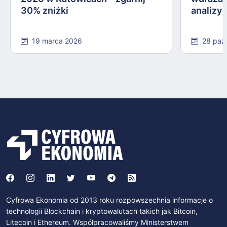
30% zniżki
analizy
19 marca 2026
28 paź
Cyfrowa Ekonomia od 2013 roku rozpowszechnia informacje o
technologii Blockchain i kryptowalutach takich jak Bitcoin,
Litecoin i Ethereum. Współpracowaliśmy Ministerstwem