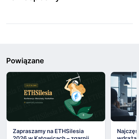
Powiązane
Zapraszamy na ETHSilesia
Najczęs
2026 w Katowicach – zgarnij
wdrażan