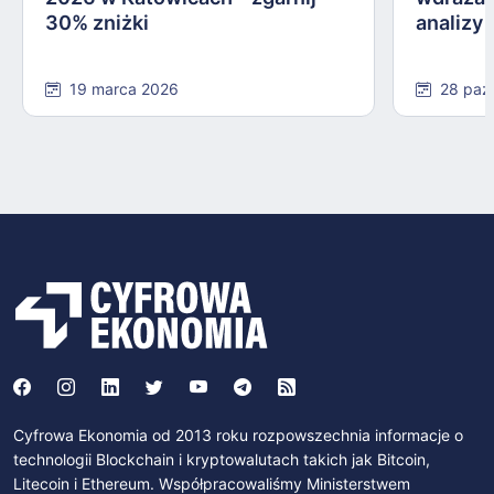
30% zniżki
analizy
19 marca 2026
28 paź
Cyfrowa Ekonomia od 2013 roku rozpowszechnia informacje o
technologii Blockchain i kryptowalutach takich jak Bitcoin,
Litecoin i Ethereum. Współpracowaliśmy Ministerstwem