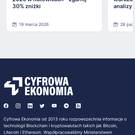
30% zniżki
analizy
19 marca 2026
28 paź
Cyfrowa Ekonomia od 2013 roku rozpowszechnia informacje o
technologii Blockchain i kryptowalutach takich jak Bitcoin,
Litecoin i Ethereum. Współpracowaliśmy Ministerstwem