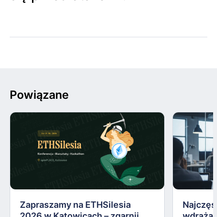
Powiązane
Zapraszamy na ETHSilesia
Najczęs
2026 w Katowicach – zgarnij
wdrażan