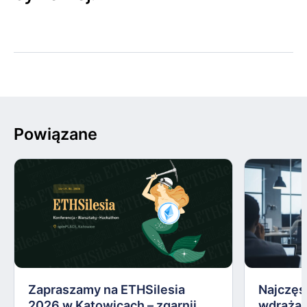
Powiązane
Zapraszamy na ETHSilesia
Najczęs
2026 w Katowicach – zgarnij
wdrażan