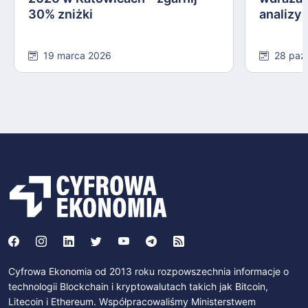
30% zniżki
analizy
19 marca 2026
28 paź
Cyfrowa Ekonomia od 2013 roku rozpowszechnia informacje o
technologii Blockchain i kryptowalutach takich jak Bitcoin,
Litecoin i Ethereum. Współpracowaliśmy Ministerstwem