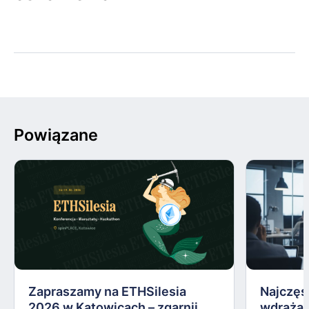
Powiązane
Zapraszamy na ETHSilesia
Najczęs
2026 w Katowicach – zgarnij
wdrażan