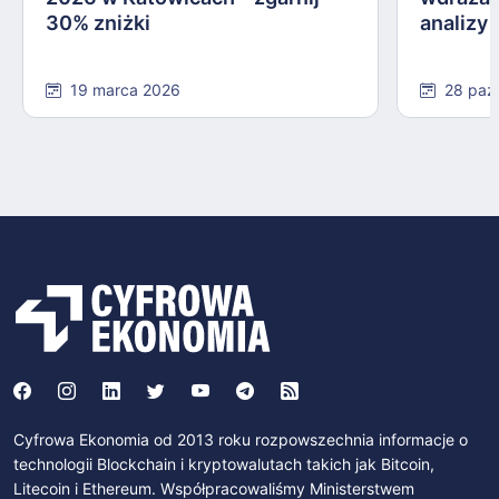
30% zniżki
analizy
19 marca 2026
28 paź
Cyfrowa Ekonomia od 2013 roku rozpowszechnia informacje o
technologii Blockchain i kryptowalutach takich jak Bitcoin,
Litecoin i Ethereum. Współpracowaliśmy Ministerstwem