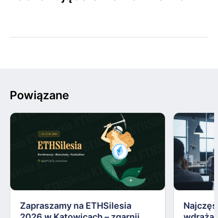
Powiązane
Zapraszamy na ETHSilesia
Najczęs
2026 w Katowicach – zgarnij
wdrażan