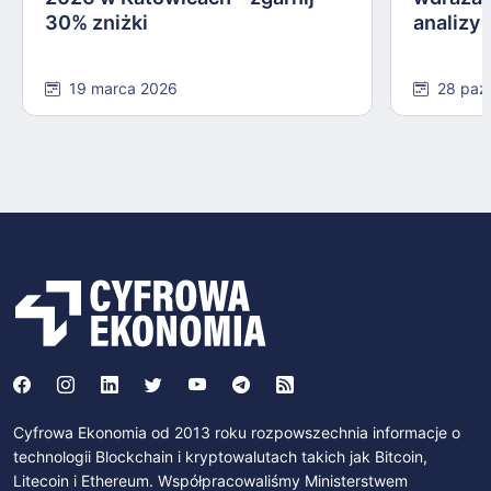
30% zniżki
analizy
19 marca 2026
28 paź
Cyfrowa Ekonomia od 2013 roku rozpowszechnia informacje o
technologii Blockchain i kryptowalutach takich jak Bitcoin,
Litecoin i Ethereum. Współpracowaliśmy Ministerstwem