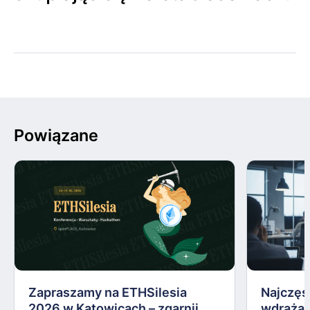
Powiązane
Zapraszamy na ETHSilesia
Najczęs
2026 w Katowicach – zgarnij
wdrażan