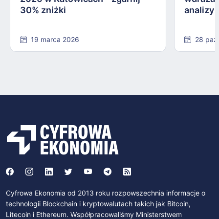
30% zniżki
analizy
19 marca 2026
28 paź
Cyfrowa Ekonomia od 2013 roku rozpowszechnia informacje o
technologii Blockchain i kryptowalutach takich jak Bitcoin,
Litecoin i Ethereum. Współpracowaliśmy Ministerstwem