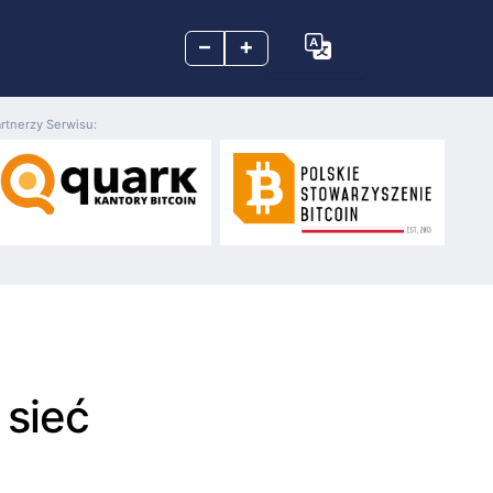
–
+
rtnerzy Serwisu:
 sieć