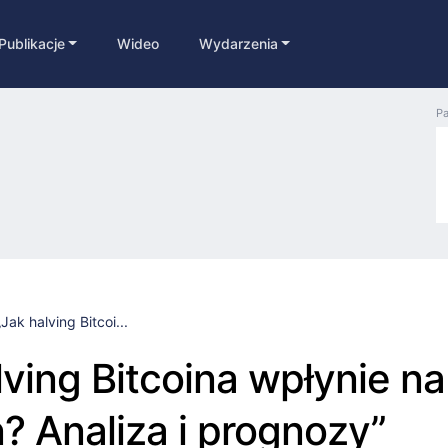
Publikacje
Wideo
Wydarzenia
Pa
„Jak halving Bitcoi...
lving Bitcoina wpłynie na
n? Analiza i prognozy”