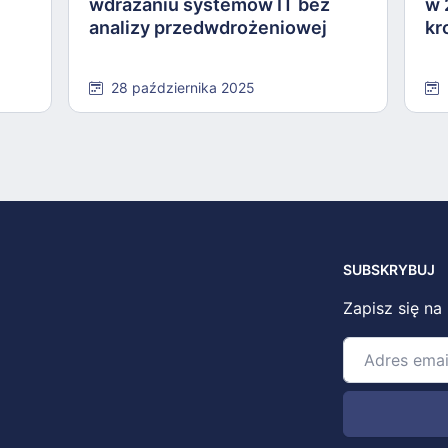
wdrażaniu systemów IT bez
w 
analizy przedwdrożeniowej
kr
28 października 2025
SUBSKRYBUJ
Zapisz się na