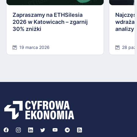
Zapraszamy na ETHSilesia
Najczęs
2026 w Katowicach – zgarnij
wdrażan
30% zniżki
analizy
19 marca 2026
28 paź