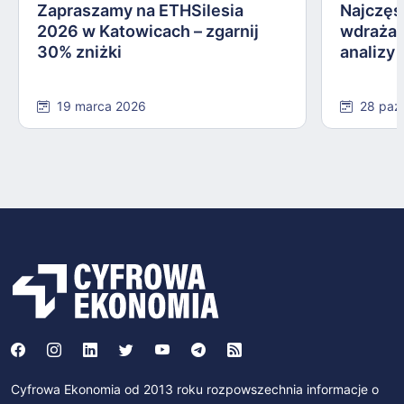
Zapraszamy na ETHSilesia
Najczęs
2026 w Katowicach – zgarnij
wdrażan
30% zniżki
analizy
19 marca 2026
28 paź
Cyfrowa Ekonomia od 2013 roku rozpowszechnia informacje o