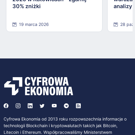
30% zniżki
analizy
19 marca 2026
28 paź
Cyfrowa Ekonomia od 2013 roku rozpowszechnia informacje o
technologii Blockchain i kryptowalutach takich jak Bitcoin,
Litecoin i Ethereum. Współpracowaliśmy Ministerstwem