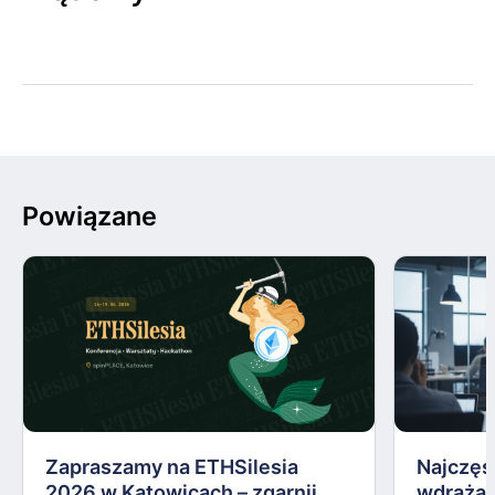
Powiązane
Zapraszamy na ETHSilesia
Najczęs
2026 w Katowicach – zgarnij
wdrażan