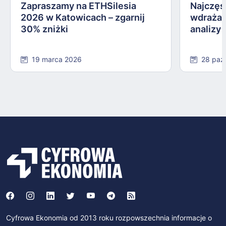
Zapraszamy na ETHSilesia
Najczęs
2026 w Katowicach – zgarnij
wdrażan
30% zniżki
analizy
19 marca 2026
28 paź
Cyfrowa Ekonomia od 2013 roku rozpowszechnia informacje o