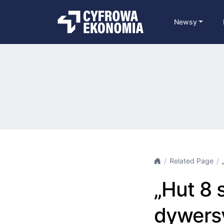
Newsy
Related Page
„Hut 8 s
dywers