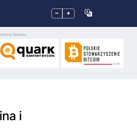
–
+
rtnerzy Serwisu:
ina i