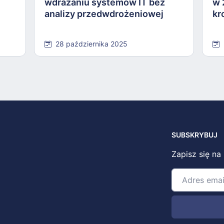
wdrażaniu systemów IT bez
w 
analizy przedwdrożeniowej
kr
28 października 2025
SUBSKRYBUJ
Zapisz się na