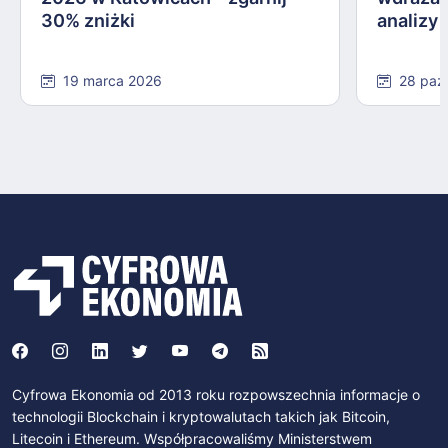
30% zniżki
analizy
19 marca 2026
28 paź
Cyfrowa Ekonomia od 2013 roku rozpowszechnia informacje o
technologii Blockchain i kryptowalutach takich jak Bitcoin,
Litecoin i Ethereum. Współpracowaliśmy Ministerstwem