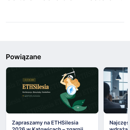
Powiązane
Zapraszamy na ETHSilesia
Najczęs
2026 w Katowicach – zgarnij
wdrażan